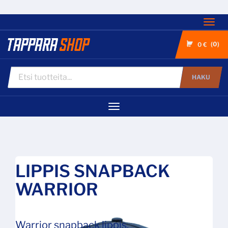
Nav
0
0 €
HAKU
Navigaatio
LIPPIS SNAPBACK
WARRIOR
Warrior snapback lippis.