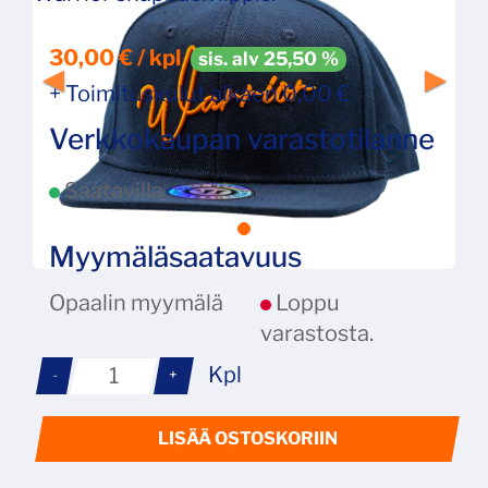
30,00 € / kpl
sis. alv 25,50 %
+ Toimituskulut alkaen 0,00 €
Verkkokaupan varastotilanne
Saatavilla.
Myymäläsaatavuus
Opaalin myymälä
Loppu
varastosta.
Kpl
-
+
LISÄÄ OSTOSKORIIN