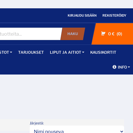
KIRJAUDU SISÄÄN
REKISTERÖIDY
0 €
0
HAKU
STOT
TARJOUKSET
LIPUT JA AITIOT
KAUSIKORTIT
INFO
Järjestä: