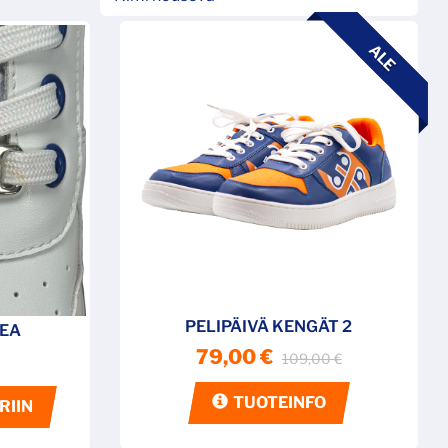
ALE
PELIPÄIVÄ KENGÄT 2
EA
79,00 €
109,00 €
TUOTEINFO
RIIN