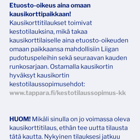
Etuosto-oikeus aina omaan
kausikorttipaikkaan!
Kausikorttitilaukset toimivat
kestotilauksina, mikä takaa
kausikorttilaiselle aina etuosto-oikeuden
omaan paikkaansa mahdollisiin Liigan
pudotuspeleihin sekä seuraavan kauden
runkosarjaan. Ostamalla kausikortin
hyväksyt kausikortin
kestotilaussopimusehdot:
www.tappara.fi/kestotilaussopimus-kk
HUOM!
Mikäli sinulla on jo voimassa oleva
kausikorttitilaus, ethän tee uutta tilausta
tätä kautta. Nykyinen tilauksesi jatkuu