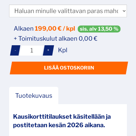
Alkaen
199,00
€ / kpl
sis. alv 13,50 %
+ Toimituskulut alkaen 0,00 €
Kpl
-
+
LISÄÄ OSTOSKORIIN
Tuotekuvaus
Kausikorttitilaukset käsitellään ja
postitetaan kesän 2026 aikana.