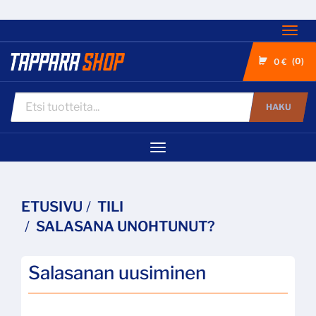
Nav
0
0 €
HAKU
Navigaatio
ETUSIVU
TILI
SALASANA UNOHTUNUT?
Salasanan uusiminen